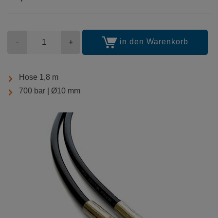
Stückzahl
in den Warenkorb
-
+
Hose 1,8 m
700 bar | Ø10 mm