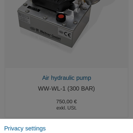
Air hydraulic pump
WW-WL-1 (300 BAR)
750,00 €
exkl. USt.
Privacy settings