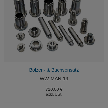
Bolzen- & Buchsensatz
WW-MAN-19
710,00 €
exkl. USt.