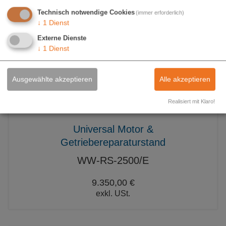
Technisch notwendige Cookies
(immer erforderlich)
↓
1
Dienst
Externe Dienste
↓
1
Dienst
Ausgewählte akzeptieren
Alle akzeptieren
Realisiert mit Klaro!
Universal Motor &
Getriebereparaturstand
WW-RS-2500/E
9.350,00 €
exkl. USt.