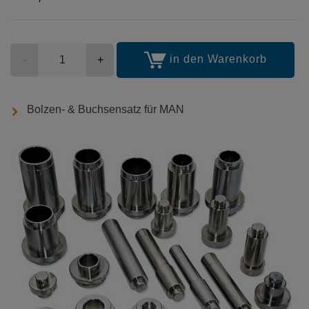
Stückzahl
in den Warenkorb
-
+
Bolzen- & Buchsensatz für MAN