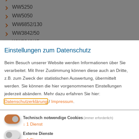
WW5250
WW5050
WW6852/130
WW3842/50
WW3648/45
Einstellungen zum Datenschutz
WW4250/100
WW5752
Beim Besuch unserer Website werden Informationen über Sie
WW6860/90
verarbeitet. Mit Ihrer Zustimmung können diese auch an Dritte,
WW4250/110
z.B. zum Zweck der statistischen Auswertung, übermittelt
WW5650
werden. Sie können die hier vorgenommenen Einstellungen
jederzeit abändern.
Mehr dazu erfahren Sie hier:
WW5684
Datenschutzerklärung
/
Impressum
.
WW48118
WW66115
Technisch notwendige Cookies
(immer erforderlich)
↓
1
Dienst
Externe Dienste
Zubehör für