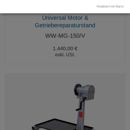
Realisiert mit Klaro!
Universal Motor &
Getriebereparaturstand
WW-MG-150/V
1.440,00 €
exkl. USt.