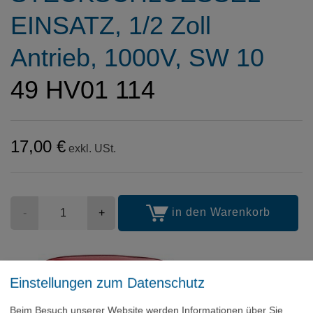
EINSATZ, 1/2 Zoll
Antrieb, 1000V, SW 10
49 HV01 114
17,00 €
exkl. USt.
Stückzahl
in den Warenkorb
-
+
Einstellungen zum Datenschutz
Beim Besuch unserer Website werden Informationen über Sie